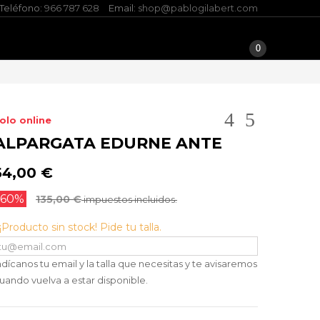
Teléfono:
966 787 628
Email:
shop@pablogilabert.com
0
olo online
ALPARGATA EDURNE ANTE
54,00 €
-60%
135,00 €
impuestos incluidos.
¡Producto sin stock! Pide tu talla.
ndícanos tu email y la talla que necesitas y te avisaremos
uando vuelva a estar disponible.