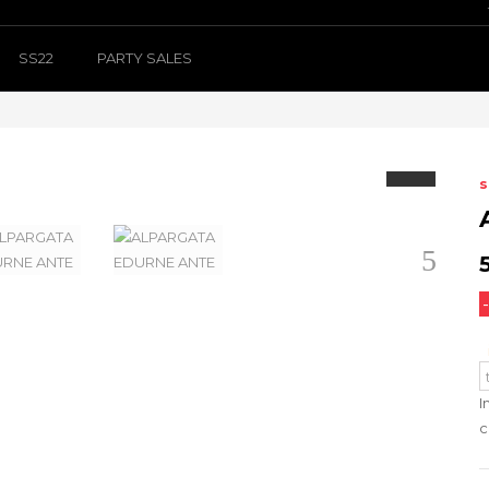
SS22
PARTY SALES
s
Siguiente
I
c