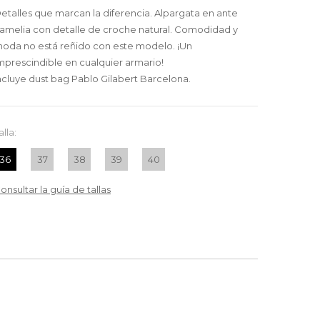
etalles que marcan la diferencia. Alpargata en ante
amelia con detalle de croche natural. Comodidad y
oda no está reñido con este modelo. ¡Un
mprescindible en cualquier armario!
ncluye dust bag Pablo Gilabert Barcelona.
alla:
36
37
38
39
40
onsultar la guía de tallas