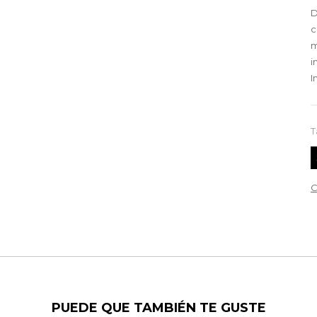
D
c
m
i
I
T
C
PUEDE QUE TAMBIÉN TE GUSTE