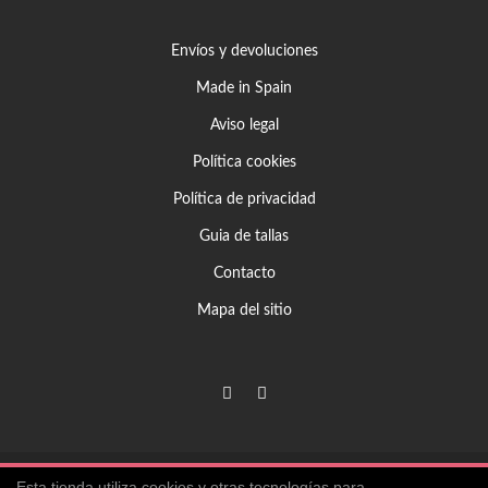
Envíos y devoluciones
Made in Spain
Aviso legal
Política cookies
Política de privacidad
Guia de tallas
Contacto
Mapa del sitio
Copyrights © 2017 Pablo Gilabert Barcelona. Todos los derechos
Esta tienda utiliza cookies y otras tecnologías para