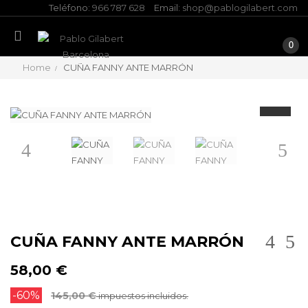
Teléfono:
966 787 628
Email:
shop@pablogilabert.com
0
Home
CUÑA FANNY ANTE MARRÓN
Anterior
Siguien
CUÑA FANNY ANTE MARRÓN
58,00 €
-60%
145,00 €
impuestos incluidos.