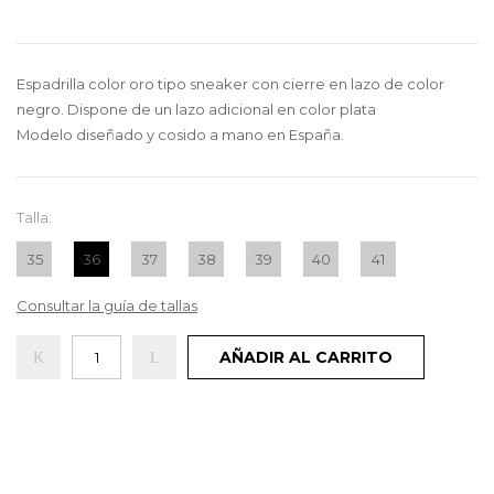
Espadrilla color oro tipo sneaker con cierre en lazo de color
negro. Dispone de un lazo adicional en color plata
Modelo diseñado y cosido a mano en España.
Talla:
35
36
37
38
39
40
41
Consultar la guía de tallas
AÑADIR AL CARRITO