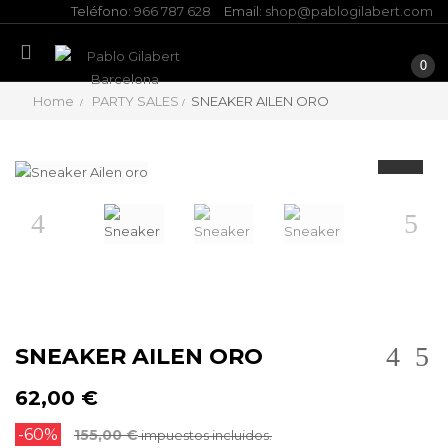
Teléfono:
966 787 628
Email:
shop@pablogilabert.com
0
Home
PARTY SALES
SNEAKER AILEN ORO
Anterior
Siguien
SNEAKER AILEN ORO
62,00 €
-60%
155,00 €
impuestos incluidos.