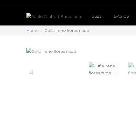
SS23
BASICS
Home
Cuña Irene flores nude
Anterior