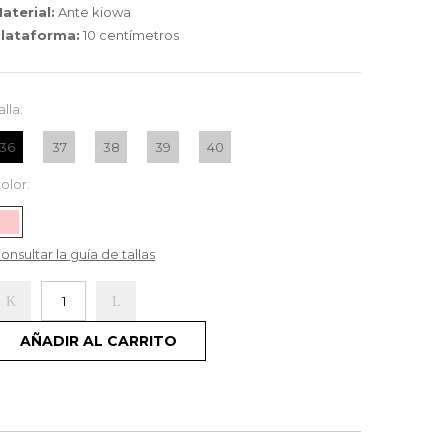
aterial:
Ante kiowa
lataforma:
10 centímetros
alla:
36
37
38
39
40
olor:
onsultar la guía de tallas
AÑADIR AL CARRITO