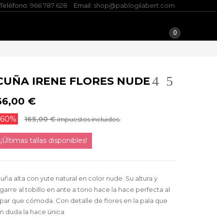
Teléfono:
966 787 628
Email:
shop@pablogilabert.com
0
CUÑA IRENE FLORES NUDE
66,00 €
-60%
165,00 €
impuestos incluidos.
¡Últimas tallas disponibles!
uña alta con yute natural en color nude. Su altura y
garre al tobillo en ante a tono hace la hace perfecta al
par que cómoda. Con detalle de flores en la pala que
in duda la hace única