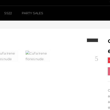
SS22
PARTY SALES
Siguiente
C
a
a
s