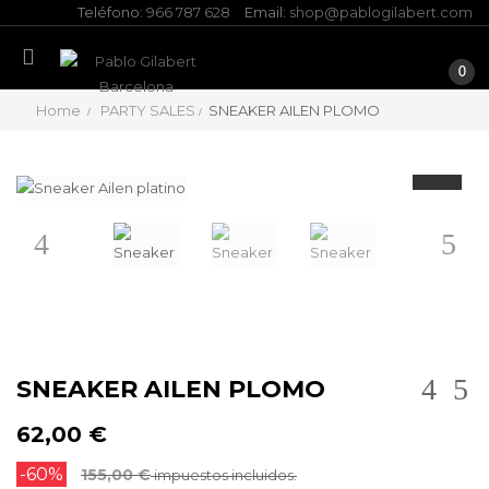
Teléfono:
966 787 628
Email:
shop@pablogilabert.com
0
Home
PARTY SALES
SNEAKER AILEN PLOMO
Anterior
Siguien
SNEAKER AILEN PLOMO
62,00 €
-60%
155,00 €
impuestos incluidos.