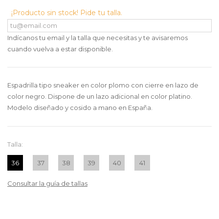
¡Producto sin stock! Pide tu talla.
Indícanos tu email y la talla que necesitas y te avisaremos
cuando vuelva a estar disponible.
Espadrilla tipo sneaker en color plomo con cierre en lazo de
color negro. Dispone de un lazo adicional en color platino.
Modelo diseñado y cosido a mano en España.
Talla:
36
37
38
39
40
41
Consultar la guía de tallas